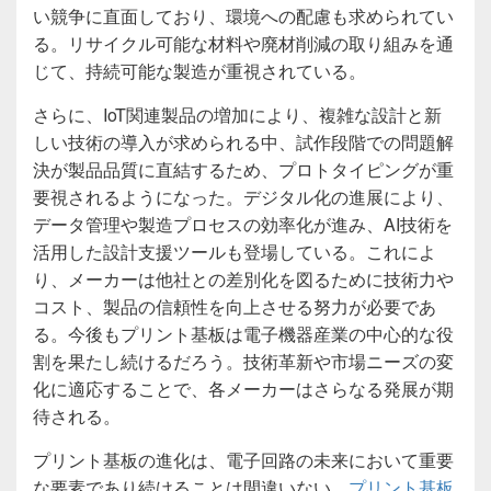
い競争に直面しており、環境への配慮も求められてい
る。リサイクル可能な材料や廃材削減の取り組みを通
じて、持続可能な製造が重視されている。
さらに、IoT関連製品の増加により、複雑な設計と新
しい技術の導入が求められる中、試作段階での問題解
決が製品品質に直結するため、プロトタイピングが重
要視されるようになった。デジタル化の進展により、
データ管理や製造プロセスの効率化が進み、AI技術を
活用した設計支援ツールも登場している。これによ
り、メーカーは他社との差別化を図るために技術力や
コスト、製品の信頼性を向上させる努力が必要であ
る。今後もプリント基板は電子機器産業の中心的な役
割を果たし続けるだろう。技術革新や市場ニーズの変
化に適応することで、各メーカーはさらなる発展が期
待される。
プリント基板の進化は、電子回路の未来において重要
な要素であり続けることは間違いない。
プリント基板