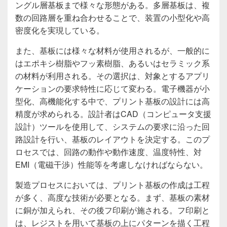
ングル層基板まで様々な形態がある。多層基板は、複
数の回路層を重ね合わせることで、装置の小型化や高
密度化を実現している。
また、基板には様々な材料が使用されるが、一般的に
はエポキシ樹脂やフッ素樹脂、あるいはセラミック系
の材料が利用される。その選択は、対象とするアプリ
ケーションの要求特性に応じて変わる。電子機器が小
型化、高機能化する中で、プリント基板の設計には高
精度が求められる。設計者はCAD（コンピュータ支援
設計）ツールを使用して、システムの要求に沿った回
路設計を行い、基板のレイアウトを決定する。このプ
ロセスでは、回路の動作や動作速度、温度特性、対
EMI（電磁干渉）性能等を考慮しなければならない。
製造プロセスにおいては、プリント基板の作成は工程
が多く、高度な技術が必要となる。まず、基板の素材
に銅が加えられ、その後フ印刷が施される。フ印刷と
は、レジストを用いて基板の上にパターンを描く工程