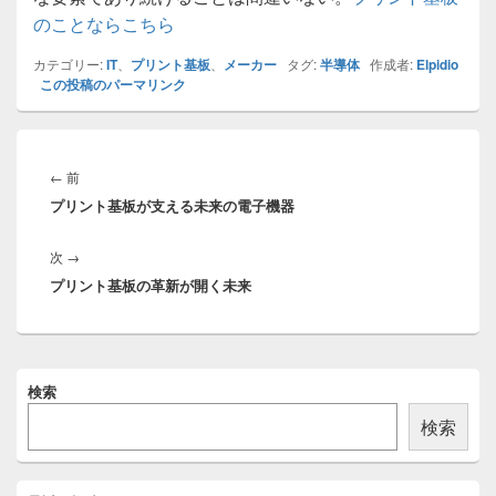
のことならこちら
カテゴリー:
IT
、
プリント基板
、
メーカー
タグ:
半導体
作成者:
Elpidio
この投稿のパーマリンク
投
稿
前
←
前
ナ
プリント基板が支える未来の電子機器
の
ビ
投
ゲ
次
次
→
稿:
ー
プリント基板の革新が開く未来
の
シ
投
ョ
稿:
ン
メ
検索
イ
ン
検索
サ
イ
ド