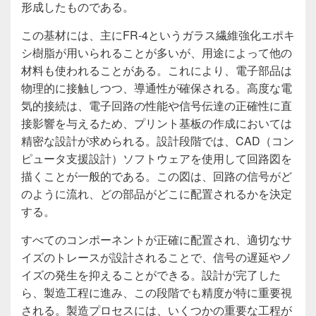
形成したものである。
この基材には、主にFR-4というガラス繊維強化エポキ
シ樹脂が用いられることが多いが、用途によって他の
材料も使われることがある。これにより、電子部品は
物理的に接触しつつ、導通性が確保される。高度な電
気的接続は、電子回路の性能や信号伝達の正確性に直
接影響を与えるため、プリント基板の作成においては
精密な設計が求められる。設計段階では、CAD（コン
ピュータ支援設計）ソフトウェアを使用して回路図を
描くことが一般的である。この図は、回路の信号がど
のように流れ、どの部品がどこに配置されるかを決定
する。
すべてのコンポーネントが正確に配置され、適切なサ
イズのトレースが設計されることで、信号の遅延やノ
イズの発生を抑えることができる。設計が完了した
ら、製造工程に進み、この段階でも精度が特に重要視
される。製造プロセスには、いくつかの重要な工程が