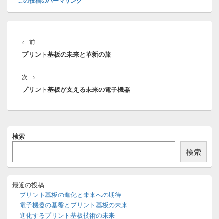
この投稿のパーマリンク
投
稿
前
←
前
ナ
プリント基板の未来と革新の旅
の
ビ
投
ゲ
次
次
→
稿:
ー
プリント基板が支える未来の電子機器
の
シ
投
ョ
稿:
ン
メ
検索
イ
ン
検索
サ
イ
ド
バ
最近の投稿
ー
プリント基板の進化と未来への期待
ウ
電子機器の基盤とプリント基板の未来
ィ
進化するプリント基板技術の未来
ジ