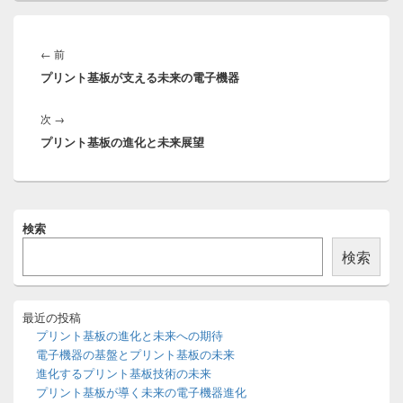
投
稿
前
←
前
ナ
プリント基板が支える未来の電子機器
の
ビ
投
ゲ
次
次
→
稿:
ー
プリント基板の進化と未来展望
の
シ
投
ョ
稿:
ン
メ
検索
イ
ン
検索
サ
イ
ド
バ
最近の投稿
ー
プリント基板の進化と未来への期待
ウ
電子機器の基盤とプリント基板の未来
ィ
進化するプリント基板技術の未来
ジ
プリント基板が導く未来の電子機器進化
ェ