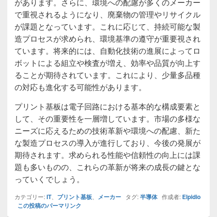
があります。さらに、環境への配慮が多くのメーカー
で重視されるようになり、廃棄物の管理やリサイクル
が課題となっています。これに応じて、持続可能な製
造プロセスが求められ、環境基準の遵守が重要視され
ています。将来的には、自動化技術の進展によってロ
ボットによる組立や検査が増え、効率や品質が向上す
ることが期待されています。これにより、少量多品種
の対応も進化する可能性があります。
プリント基板は電子回路における基本的な構成要素と
して、その重要性を一層増しています。市場の多様な
ニーズに応えるための技術革新や環境への配慮、新た
な製造プロセスの導入が進行しており、今後の発展が
期待されます。求められる性能や信頼性の向上には課
題も多いものの、これらの革新が将来の成長の鍵とな
っていくでしょう。
カテゴリー:
IT
、
プリント基板
、
メーカー
タグ:
半導体
作成者:
Elpidio
この投稿のパーマリンク