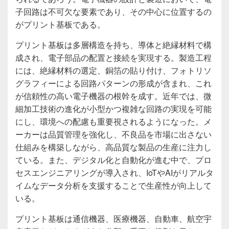
子回路は不可欠な要素であり、その中心に位置するの
がプリント基板である。
プリント基板は多層構造を持ち、導体と絶縁材料で構
成され、電子部品の配置と接続を実現する。製造工程
には、絶縁材料の選定、銅箔の貼り付け、フォトリソ
グラフィーによる回路パターンの形成が含まれ、これ
が信頼性の高い電子機器の根幹を成す。近年では、微
細加工技術の進化が小型かつ複雑な回路の実現を可能
にし、環境への配慮も重要視されるようになった。メ
ーカーは品質管理を強化し、不良品を市場に出さない
仕組みを構築しながら、高品質な製品の生産に注力し
ている。また、デジタル化と自動化が進む中で、プロ
セスエンジニアリングが導入され、IoTやAIがリアルタ
イムなデータ分析を支援することで生産性が向上して
いる。
プリント基板は通信機器、医療機器、自動車、航空宇