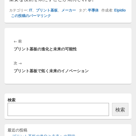
カテゴリー:
IT
、
プリント基板
、
メーカー
タグ:
半導体
作成者:
Elpidio
この投稿のパーマリンク
投
稿
前
←
前
ナ
プリント基板の進化と未来の可能性
の
ビ
投
ゲ
次
次
→
稿:
ー
プリント基板で拓く未来のイノベーション
の
シ
投
ョ
稿:
ン
メ
検索
イ
ン
検索
サ
イ
ド
バ
最近の投稿
ー
プリント基板の進化と未来への期待