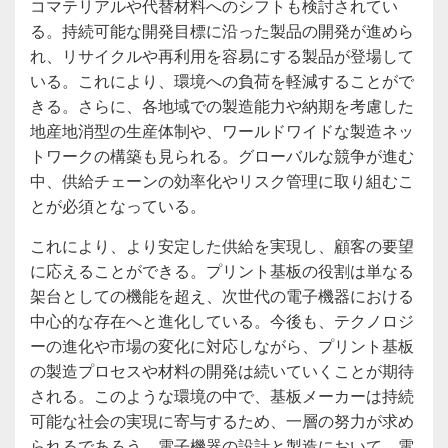
コマテリアルや代替材料へのシフトも検討されてい
る。持続可能な開発目標に沿った製品の開発が進めら
れ、リサイクルや再利用を容易にする製品が登場して
いる。これにより、環境への負荷を軽減することがで
きる。さらに、各地域での製造能力や納期を考慮した
地産地消型の生産体制や、ワールドワイドな製造ネッ
トワークの構築も見られる。グローバルな競争が進む
中、供給チェーンの効率化やリスク管理に取り組むこ
とが必須となっている。
これにより、より安定した供給を実現し、顧客の要望
に応えることができる。プリント基板の役割は単なる
架台としての機能を超え、次世代の電子機器における
中心的な存在へと進化している。今後も、テクノロジ
ーの進化や市場の変化に対応しながら、プリント基板
の製造プロセスや材料の開発は続いていくことが期待
される。このような環境の中で、基板メーカーは持続
可能な社会の実現に寄与するため、一層の努力が求め
られるであろう。電子機器の設計と製造において、電